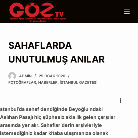
S
k
i
p
t
SAHAFLARDA
o
c
UNUTULMUŞ ANILAR
o
n
ADMIN
25 OCAK 2020
t
FOTOĞRAFLAR
,
HABERLER
,
İSTANBUL GAZETESI
e
n
İ
t
stanbul’da sahaf dendiğinde Beyoğlu’ndaki
Aslıhan Pasajı hiç şüphesiz akla ilk gelen çarşılar
arasında yer alır. Sahaflar derin arşivleriyle
istemediğiniz kadar kitaba ulaşmanıza olanak