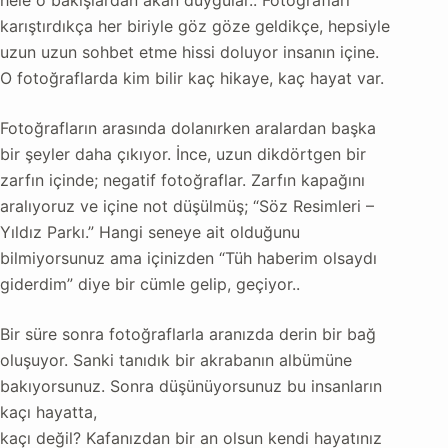
hele o bakışlardan akan duygular.. Fotoğrafları
karıştırdıkça her biriyle göz göze geldikçe, hepsiyle
uzun uzun sohbet etme hissi doluyor insanın içine.
O fotoğraflarda kim bilir kaç hikaye, kaç hayat var.
Fotoğrafların arasında dolanırken aralardan başka
bir şeyler daha çıkıyor. İnce, uzun dikdörtgen bir
zarfın içinde; negatif fotoğraflar. Zarfın kapağını
aralıyoruz ve içine not düşülmüş; “Söz Resimleri –
Yıldız Parkı.” Hangi seneye ait olduğunu
bilmiyorsunuz ama içinizden “Tüh haberim olsaydı
giderdim” diye bir cümle gelip, geçiyor..
Bir süre sonra fotoğraflarla aranızda derin bir bağ
oluşuyor. Sanki tanıdık bir akrabanın albümüne
bakıyorsunuz. Sonra düşünüyorsunuz
bu insanların
kaçı hayatta,
kaçı değil? Kafanızdan bir an olsun kendi hayatınız