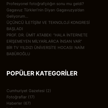
Profesyonel fotoğrafçılığın sonu mu geldi?
Gagavuz Türkleri’nin Diyarı Gagavuzya’dan
Geliyorum…
ÜÇÜNCÜ İLETİŞİM VE TEKNOLOJİ KONGRESİ
BAŞLADI
PROF. DR. ÜMİT ATABEK: “HALA İNTERNETE
ERİŞEMEYEN MİLYARLARCA İNSAN VAR”
BİR TV YILDIZI ÜNİVERSİTE HOCASI: NAİM
BABÜROĞLU
POPÜLER KATEGORİLER
Cumhuriyet Gazetesi
(2)
Fotoğraflar
(17)
Haberler
(67)