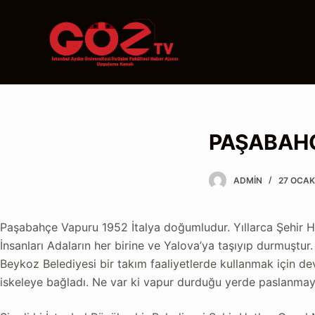
S
k
i
p
t
o
c
PAŞABAH
o
n
t
ADMIN
27 OCAK
e
n
Paşabahçe Vapuru 1952 İtalya doğumludur. Yıllarca Şehir Ha
t
İnsanları Adaların her birine ve Yalova’ya taşıyıp durmuştur
Beykoz Belediyesi bir takım faaliyetlerde kullanmak için d
iskeleye bağladı. Ne var ki vapur durduğu yerde paslanmaya