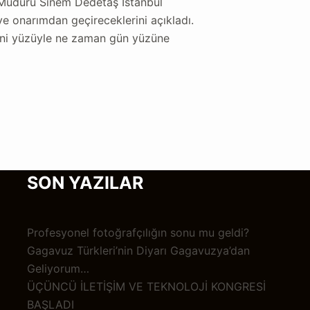
l Müdürü Sinem Dedetaş İstanbul
 ve onarımdan geçireceklerini açıkladı.
 yeni yüzüyle ne zaman gün yüzüne
SON YAZILAR
Profesyonel fotoğrafçılığın sonu mu geldi?
Gagavuz Türkleri’nin Diyarı Gagavuzya’dan
Geliyorum…
ÜÇÜNCÜ İLETİŞİM VE TEKNOLOJİ KONGRESİ
BAŞLADI