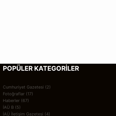
POPÜLER KATEGORİLER
Cumhuriyet Gazetesi
(2)
Fotoğraflar
(17)
Haberler
(67)
İAÜ B
(5)
İAÜ İletişim Gazetesi
(4)