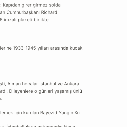
r. Kapıdan girer girmez solda
lman Cumhurbaşkanı Richard
 imzalı plaketi birlikte
erine 1933-1945 yılları arasında kucak
şti, Alman hocalar İstanbul ve Ankara
rdı. Dileyenlere o günleri yaşamış ünlü
.
tlemek için kurulan Bayezid Yangın Ku
z. İstanbulluların hatırındadır. Hava