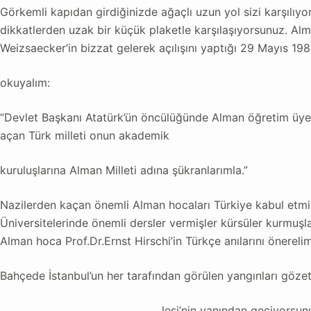
Görkemli kapıdan girdiğinizde ağaçlı uzun yol sizi karşılıyo
dikkatlerden uzak bir küçük plaketle karşılaşıyorsunuz. A
Weizsaecker’in bizzat gelerek açılışını yaptığı 29 Mayıs 1986
okuyalım:
“Devlet Başkanı Atatürk’ün öncülüğünde Alman öğretim üyel
açan Türk milleti onun akademik
kuruluşlarına Alman Milleti adına şükranlarımla.”
Nazilerden kaçan önemli Alman hocaları Türkiye kabul etmi
Üniversitelerinde önemli dersler vermişler kürsüler kurmuşla
Alman hoca Prof.Dr.Ernst Hirschi’in Türkçe anılarını önerelim
Bahçede İstanbul’un her tarafından görülen yangınları göze
lesi’nin yanından geçiyorsunu