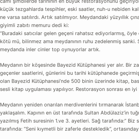
cami şimdilerde tarihinin en büyük restorasyonunu geçiriyor
küçük tezgahlarda tespihler, eski saatler, nuh-u nebiden k
ne varsa satılırdı. Artık satılmıyor. Meydandaki yüzyıllık çı
giyimli zabıtı memuru dedi ki:
“Buradaki satıcılar gelen geçeni rahatsız ediyorlarmış, öyle
kötü mü, bilinmez ama meydanının ruhu zedelenmiş sanki. Sah
meydanda inler cinler top oynuyorlar artık.
Meydanın bir köşesinde Bayezid Kütüphanesi yer alır. Bir za
geçenler saatlerini, günlerini bu tarihi kütüphanede geçirmiş
olan Bayezid Kütüphanesi’nde 500 binin üzerinde kitap, bası
sesli kitap uygulaması yapılıyor. Restorasyon sonrası en iyi y
Meydanın yeniden onarılan merdivenlerini tırmanarak İstanbu
yaklaşalım. Kapının en üst tarafında Sultan Abdülaziz’in tuğ
yazılmış Fetih suresinin 1.ve 3. ayetleri. Sağ tarafında:” Biz 
tarafında: ”Seni kıymetli bir zaferle destekledik”, ortasında