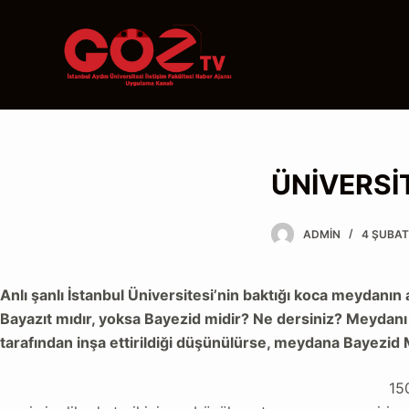
S
k
i
p
t
o
c
ÜNİVERSİ
o
n
t
ADMIN
4 ŞUBAT
e
n
Anlı şanlı İstanbul Üniversitesi’nin baktığı koca meydanın
t
Bayazıt mıdır, yoksa Bayezid midir? Ne dersiniz? Meydanı 
tarafından inşa ettirildiği düşünülürse, meydana Bayez
150