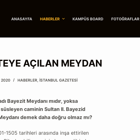
ANASAYFA
HABERLER
KAMPÜS BOARD
FOTOĞRAFLAR
TEYE AÇILAN MEYDAN
 2020
HABERLER
,
İSTANBUL GAZETESI
 adı Bayezit Meydanı mıdır, yoksa
süsleyen caminin Sultan II. Bayezid
id Meydanı demek daha doğru olmaz mı?
1-1505 tarihleri arasında inşa ettirilen