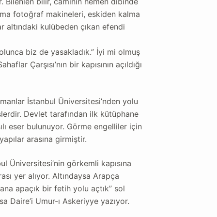
. Bilenlen bilir, caminin hemen dibinde
alma fotoğraf makineleri, eskiden kalma
nar altındaki kulübeden çıkan efendi
 olunca biz de yasakladık.” İyi mi olmuş
aflar Çarşısı’nın bir kapısının açıldığı
manlar İstanbul Üniversitesi’nden yolu
lerdir. Devlet tarafından ilk kütüphane
lı eser bulunuyor. Görme engelliler için
apılar arasına girmiştir.
l Üniversitesi’nin görkemli kapısına
rası yer alıyor. Altındaysa Arapça
sana apaçık bir fetih yolu açtık” sol
ysa Daire’i Umur-ı Askeriyye yazıyor.