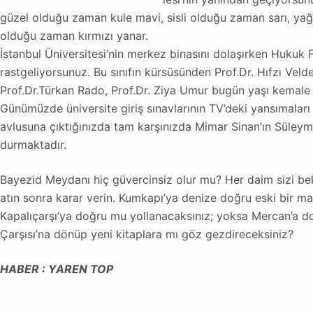
güzel olduğu zaman kule mavi, sisli olduğu zaman sarı, yağ
olduğu zaman kırmızı yanar.
İstanbul Üniversitesi’nin merkez binasını dolaşırken Hukuk Fa
rastgeliyorsunuz. Bu sınıfın kürsüsünden Prof.Dr. Hıfzı Veld
Prof.Dr.Türkan Rado, Prof.Dr. Ziya Umur bugün yaşı kemale 
Günümüzde üniversite giriş sınavlarının TV’deki yansımaları
avlusuna çıktığınızda tam karşınızda Mimar Sinan’ın Süley
durmaktadır.
Bayezid Meydanı hiç güvercinsiz olur mu? Her daim sizi bekl
atın sonra karar verin. Kumkapı’ya denize doğru eski bir ma
Kapalıçarşı’ya doğru mu yollanacaksınız; yoksa Mercan’a d
Çarşısı’na dönüp yeni kitaplara mı göz gezdireceksiniz?
HABER : YAREN TOP