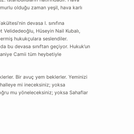
murlu olduğu zaman yeşil, hava karlı
kültesi’nin devasa l. sınıfına
et Velidedeoğlu, Hüseyin Nail Kubalı,
ermiş hukukçulara seslendiler.
 da bu devasa sınıftan geçiyor. Hukuk’un
maniye Camii tüm heybetiyle
erler. Bir avuç yem beklerler. Yeminizi
halleye mi ineceksiniz; yoksa
oğru mu yöneleceksiniz; yoksa Sahaflar