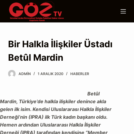
S
k
i
p
t
Bir Halkla İlişkiler Üstadı
o
c
Betûl Mardin
o
n
ADMIN
1 ARALIK 2020
HABERLER
t
e
n
Betûl
t
Mardin, Türkiye’de halkla ilişkiler denince akla
gelen ilk isim. Kendisi Uluslararası Halkla İlişkiler
Derneği’nin (IPRA) ilk Türk kadın başkanı oldu.
Hemen ardından Uluslararası Halkla İlişkiler
Derneği (IPRA) tarafından kendisine “Member