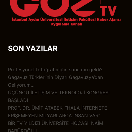
SON YAZILAR
Profesyonel fotoğrafçılığın sonu mu geldi?
Gagavuz Türkleri’nin Diyarı Gagavuzya’dan
Geliyorum…
ÜÇÜNCÜ İLETİŞİM VE TEKNOLOJİ KONGRESİ
BAŞLADI
PROF. DR. ÜMİT ATABEK: “HALA İNTERNETE
ERİŞEMEYEN MİLYARLARCA İNSAN VAR”
BİR TV YILDIZI ÜNİVERSİTE HOCASI: NAİM
BABÜROĞLU