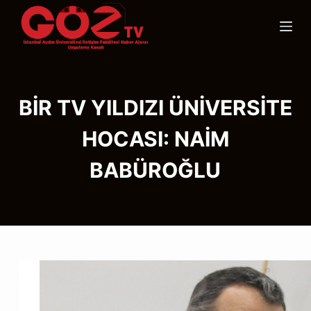
S
k
i
p
t
BİR TV YILDIZI ÜNİVERSİTE
o
c
HOCASI: NAİM
o
n
BABÜROĞLU
t
e
n
t