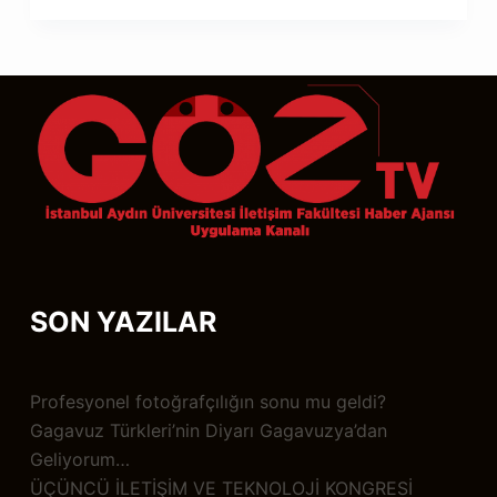
SON YAZILAR
Profesyonel fotoğrafçılığın sonu mu geldi?
Gagavuz Türkleri’nin Diyarı Gagavuzya’dan
Geliyorum…
ÜÇÜNCÜ İLETİŞİM VE TEKNOLOJİ KONGRESİ