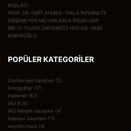
BAŞLADI
PROF. DR. ÜMİT ATABEK: “HALA İNTERNETE
ERİŞEMEYEN MİLYARLARCA İNSAN VAR”
BİR TV YILDIZI ÜNİVERSİTE HOCASI: NAİM
BABÜROĞLU
POPÜLER KATEGORİLER
Cumhuriyet Gazetesi
(2)
Fotoğraflar
(17)
Haberler
(67)
İAÜ B
(5)
İAÜ İletişim Gazetesi
(4)
İstanbul Gazetesi
(11)
kayıhan hoca
(4)