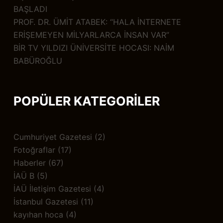
BAŞLADI
PROF. DR. ÜMİT ATABEK: “HALA İNTERNETE
ERİŞEMEYEN MİLYARLARCA İNSAN VAR”
BİR TV YILDIZI ÜNİVERSİTE HOCASI: NAİM
BABÜROĞLU
POPÜLER KATEGORİLER
Cumhuriyet Gazetesi
(2)
Fotoğraflar
(17)
Haberler
(67)
İAÜ B
(5)
İAÜ İletişim Gazetesi
(4)
İstanbul Gazetesi
(11)
kayıhan hoca
(4)