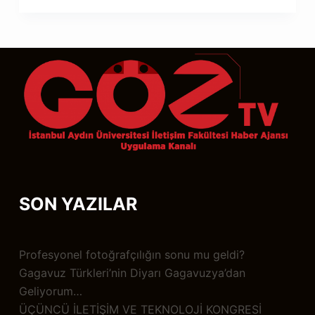
SON YAZILAR
Profesyonel fotoğrafçılığın sonu mu geldi?
Gagavuz Türkleri’nin Diyarı Gagavuzya’dan
Geliyorum…
ÜÇÜNCÜ İLETİŞİM VE TEKNOLOJİ KONGRESİ