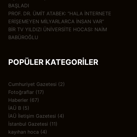
BAŞLADI
PROF. DR. ÜMİT ATABEK: “HALA İNTERNETE
ERİŞEMEYEN MİLYARLARCA İNSAN VAR”
BİR TV YILDIZI ÜNİVERSİTE HOCASI: NAİM
BABÜROĞLU
POPÜLER KATEGORİLER
Cumhuriyet Gazetesi
(2)
Fotoğraflar
(17)
Haberler
(67)
İAÜ B
(5)
İAÜ İletişim Gazetesi
(4)
İstanbul Gazetesi
(11)
kayıhan hoca
(4)