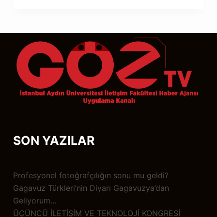
SON YAZILAR
Profesyonel fotoğrafçılığın sonu mu geldi?
Gagavuz Türkleri’nin Diyarı Gagavuzya’dan
Geliyorum…
ÜÇÜNCÜ İLETİŞİM VE TEKNOLOJİ KONGRESİ