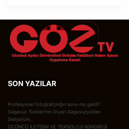
SON YAZILAR
Profesyonel fotoğrafçılığın sonu mu geldi?
Gagavuz Türkleri’nin Diyarı Gagavuzya’dan
Geliyorum…
ÜÇÜNCÜ İLETİŞİM VE TEKNOLOJİ KONGRESİ