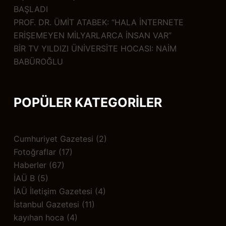
BAŞLADI
PROF. DR. ÜMİT ATABEK: “HALA İNTERNETE
ERİŞEMEYEN MİLYARLARCA İNSAN VAR”
BİR TV YILDIZI ÜNİVERSİTE HOCASI: NAİM
BABÜROĞLU
POPÜLER KATEGORİLER
Cumhuriyet Gazetesi
(2)
Fotoğraflar
(17)
Haberler
(67)
İAÜ B
(5)
İAÜ İletişim Gazetesi
(4)
İstanbul Gazetesi
(11)
kayıhan hoca
(4)