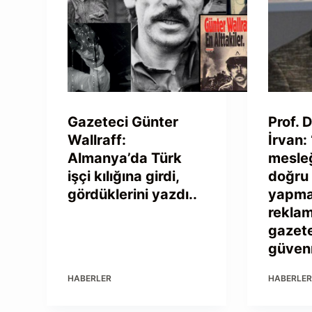
Gazeteci Günter
Prof. 
Wallraff:
İrvan:
Almanya’da Türk
mesleğ
işçi kılığına girdi,
doğru
gördüklerini yazdı..
yapmad
reklam
gazete
güven
HABERLER
HABERLE