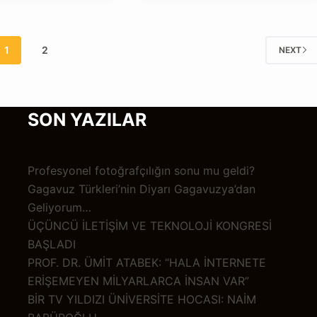
1
2
NEXT
SON YAZILAR
Profesyonel fotoğrafçılığın sonu mu geldi?
Gagavuz Türkleri’nin Diyarı Gagavuzya’dan
Geliyorum…
ÜÇÜNCÜ İLETİŞİM VE TEKNOLOJİ KONGRESİ
BAŞLADI
PROF. DR. ÜMİT ATABEK: “HALA İNTERNETE
ERİŞEMEYEN MİLYARLARCA İNSAN VAR”
BİR TV YILDIZI ÜNİVERSİTE HOCASI: NAİM