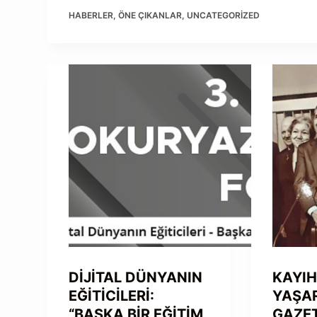
HABERLER
,
ÖNE ÇIKANLAR
,
UNCATEGORIZED
DİJİTAL DÜNYANIN
KAYI
EĞİTİCİLERİ:
YAŞAR
“BAŞKA BİR EĞİTİM
GAZET