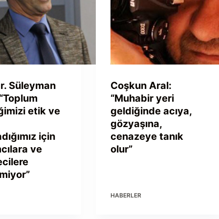
Dr. Süleyman
Coşkun Aral:
 “Toplum
“Muhabir yeri
imizi etik ve
geldiğinde acıya,
gözyaşına,
ığımız için
cenazeye tanık
cılara ve
olur”
cilere
miyor”
R
HABERLER