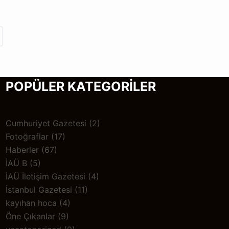
POPÜLER KATEGORİLER
Cumhuriyet Gazetesi
(2)
Fotoğraflar
(17)
Haberler
(67)
İAÜ B
(5)
İAÜ İletişim Gazetesi
(4)
İstanbul Gazetesi
(11)
kayıhan hoca
(4)
Öne Çıkanlar
(9)