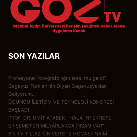
SON YAZILAR
Profesyonel fotoğrafçılığın sonu mu geldi?
Gagavuz Türkleri’nin Diyarı Gagavuzya’dan
Geliyorum…
ÜÇÜNCÜ İLETİŞİM VE TEKNOLOJİ KONGRESİ
BAŞLADI
PROF. DR. ÜMİT ATABEK: “HALA İNTERNETE
ERİŞEMEYEN MİLYARLARCA İNSAN VAR”
BİR TV YILDIZI ÜNİVERSİTE HOCASI: NAİM