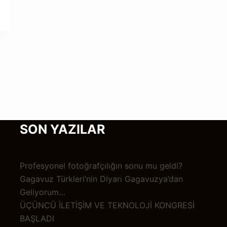
SON YAZILAR
Profesyonel fotoğrafçılığın sonu mu geldi?
Gagavuz Türkleri’nin Diyarı Gagavuzya’dan
Geliyorum…
ÜÇÜNCÜ İLETİŞİM VE TEKNOLOJİ KONGRESİ
BAŞLADI