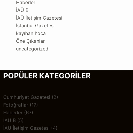
Haberler
İAÜ B
İAÜ İletişim Gazetesi
İstanbul Gazetesi
kayıhan hoca
Öne Çıkanlar
uncategorized
POPÜLER KATEGORİLER
Cumhuriyet Gazetesi
(2)
Fotoğraflar
(17)
Haberler
(67)
İAÜ B
(5)
İAÜ İletişim Gazetesi
(4)